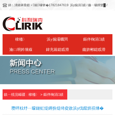
鍏ㄥ浗鍏嶈垂鍜ㄨ鐑嚎锛�17821847619
浜у搧涓績
/
鍦ㄧ嚎鐣欒█
/
棣栭〉
浜у搧灞曞巺
鏂伴椈涓績
瀹㈡埛妗堜緥
鍏充簬鎴戜滑
鑱旂郴鎴戜滑
鎮ㄧ殑浣嶇疆 :
棣栭〉
>
鏂伴椈涓績
鏂伴椈涓績
瓒呯粏纾ㄧ矇鏈虹煶鐏扮煶绮夌敓浜у伐鑹烘祦绋�