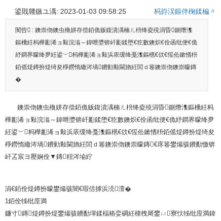
鍙戝竷鏃ユ湡: 2023-01-03 09:58:25
杩斿洖鏂伴椈鍒楄〃
闃呰 :
鐭崇伆鐭虫槸姘存偿銆佹贩鍑濆湡楠ㄦ枡绛夌殑涓昏鍘熸潗
鏂欙紝杩樺彲浠ョ敤浣滃～鍏呭墏锛屽彲鍒堕€犵數鐭炽€佺函纰便€佹
紓鐧界矇绛夛紝鍙﹀杩樺彲浠ョ敤浜庡缓绛戞潗鏂欍€佽€愮伀鏉愭枡
銆傜煶鐏扮煶绮夋棦鐒惰繖涔堝鐨勭敤閫旓紝閭ｄ箞鐭崇伆鐭崇矇鏄
�
鐭崇伆鐭虫槸姘存偿銆佹贩鍑濆湡楠ㄦ枡绛夌殑涓昏鍘熸潗鏂欙紝杩
樺彲浠ョ敤浣滃～鍏呭墏锛屽彲鍒堕€犵數鐭炽€佺函纰便€佹紓鐧界矇绛夛
紝鍙﹀杩樺彲浠ョ敤浜庡缓绛戞潗鏂欍€佽€愮伀鏉愭枡銆傜煶鐏扮煶绮夋
棦鐒惰繖涔堝鐨勭敤閫旓紝閭ｄ箞鐭崇伆鐭崇矇鏄€庝箞鐢熶骇鐨勫憿锛
屽叾宸ヨ壓娴佺▼鏄粈涔堬紵
涓€銆佺煶鐏扮矇鐢熶骇闇€瑕佸摢浜涜澶�
1銆佺牬纰庢満
鐮寸鏄煶鐏扮煶鐢熶骇鐨勫墠鍒楅樁娈碉紝棣栧厛鐢ㄩ寮忕牬纰庢満鍏