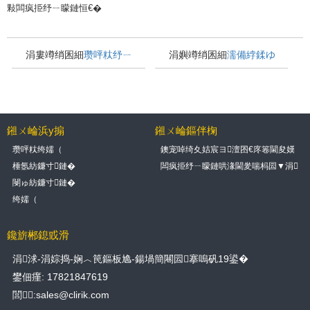
敤闆疯挋纾ㄧ矇鏈恒€�
涓婁竴绡囷細
瓒呯粏纾ㄧ
涓嬩竴绡囷細
濡備綍鍒ゆ
矇鏈虹煶鐏扮敓浜х嚎浠锋
柇闆疯挋纾ㄧ矇鏈虹殑鏄
牸
撴崯浠惰鎹簡锛熷繀椤
鎺ㄨ崘浜у搧
鎺ㄨ崘鏂伴椈
诲緱鎹㈠師鍘傜殑鍚楋紵
瓒呯粏绔嬬（
鐭宠啅绮夊姞宸ヨ澶囨€庝箞閫夋嫨
锛熺煶鑶忕矇鐢熶骇绾挎€庝箞閰嶇疆
棰氬紡鐮寸鏈�
闆疯挋纾ㄧ矇鏈哄湪閫夎喘杩囩▼涓
锛�
簲娉ㄦ剰鍝簺鏂归潰锛�
閿ゅ紡鐮寸鏈�
绔嬬（
鑱旂郴鎴戜滑
涓浗-涓婃捣-娴︿笢鏂板尯-鍚堝簡闀囩搴嗚矾19鍙�
鐢佃瘽: 17821847619
閭:sales@clirik.com