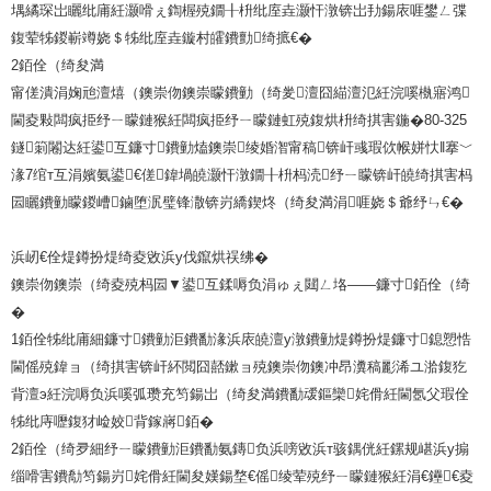
堣繘琛岀矖纰庯紝灏嗗ぇ鍧楃殑鐗╂枡纰庢垚灏忓潡锛岀劧鍚庡啀鐢ㄥ弽
鍑荤牬鍐嶄竴娆＄牬纰庢垚鏇村皬鐨勯绮掋€�
2銆佺（绮夋満
甯傞潰涓婅兘澶熺（鐭崇伆鐭崇矇鐨勭（绮夎澶囧緢澶氾紝浣嗘槸寤鸿
閫夌敤闆疯挋纾ㄧ矇鏈猴紝闆疯挋纾ㄧ矇鏈虹殑鍑烘枡绮掑害鍦�80-325
鐩箣闂达紝鍙互鐮寸鐨勭熆鐭崇绫婚潪甯稿锛屽彧瑕佽帿姘忕‖搴﹀
湪7绾т互涓嬪氨鍙€傞鍏堝皢灏忓潡鐗╂枡杩涜纾ㄧ矇锛屽皢绮掑害杩
囩矖鐨勭矇鍐嶆鏀堕泦璧锋潵锛岃繑鍥炵（绮夋満涓啀娆＄爺纾ㄣ€�
浜屻€佺煶鐏扮煶绮夌敓浜у伐鑹烘祦绋�
鐭崇伆鐭崇（绮夌殑杩囩▼鍙互鍒嗕负涓ゅぇ閮ㄥ垎——鐮寸銆佺（绮
�
1銆佺牬纰庯細鐮寸鐨勭洰鐨勫湪浜庡皢澶у潡鐨勭煶鐏扮煶鐮寸鎴愬悎
閫傜殑鍏ョ（绮掑害锛屽紑閲囧嚭鏉ョ殑鐭崇伆鐭冲昂瀵稿彲浠ユ湁鍑犵
背澶э紝浣嗕负浜嗘弧瓒充笉鍚岀（绮夋満鐨勫叆鏂欒姹傦紝閫氬父瑕佺
牬纰庤嚦鍑犲崄姣背鎵嶈銆�
2銆佺（绮夛細纾ㄧ矇鐨勭洰鐨勫氨鏄负浜嗙敓浜т骇鍝侊紝鏍规嵁浜у搧
缁嗗害鐨勪笉鍚岃姹傦紝閫夋嫨鍚堥€傜绫荤殑纾ㄧ矇鏈猴紝涓€鑸€夌