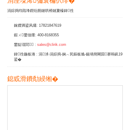
涓庢垜浠彇寰楄仈绯�
涓婃捣绉戝埄鐟炲厠鏈哄櫒鏈夐檺鍏徃
鎵嬫満鍙风爜:
17821847619
鍜ㄨ鐢佃瘽:
400-8168355
鐢靛瓙閭 :
sales@clirik.com
鍏徃鍦板潃 :
涓浗-涓婃捣-娴︿笢鏂板尯-鍚堝簡闀囩搴嗚矾19
鍙�
鎴戜滑鐨勪綅缃�