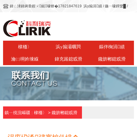
鍏ㄥ浗鍏嶈垂鍜ㄨ鐑嚎锛�17821847619
浜у搧涓績
/
鍦ㄧ嚎鐣欒█
/
棣栭〉
浜у搧灞曞巺
鏂伴椈涓績
瀹㈡埛妗堜緥
鍏充簬鎴戜滑
鑱旂郴鎴戜滑
鎮ㄧ殑浣嶇疆 :
棣栭〉
>
鑱旂郴鎴戜滑
鑱旂郴鎴戜滑