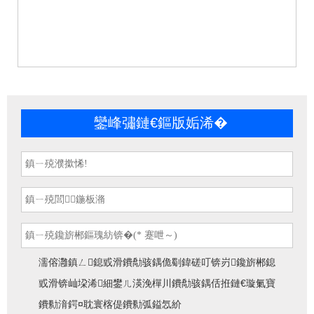
鑾峰彇鏈€鏂版姤浠�
濡傛灉鎮ㄥ鎴戜滑鐨勪骇鍝佹劅鍏磋叮锛岃鑱旂郴鎴
戜滑锛屾垜浠細鐢ㄦ渶浼樿川鐨勪骇鍝佸拰鏈€璇氭寶
鐨勬湇鍔¤耽寰楁偍鐨勬弧鎰忥紒