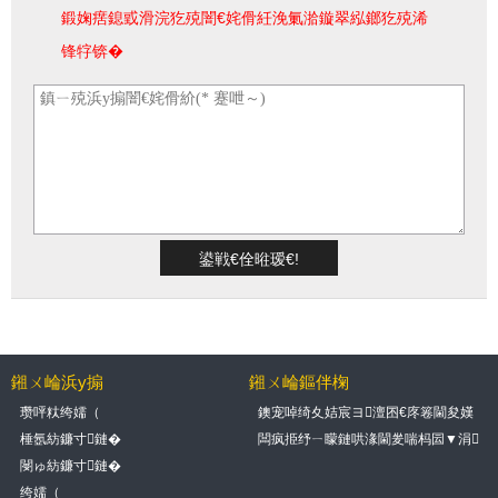
鍛婅瘔鎴戜滑浣犵殑闇€姹傦紝浼氭湁鏇翠紭鎯犵殑浠
锋牸锛�
鎺ㄨ崘浜у搧
鎺ㄨ崘鏂伴椈
瓒呯粏绔嬬（
鐭宠啅绮夊姞宸ヨ澶囨€庝箞閫夋嫨
锛熺煶鑶忕矇鐢熶骇绾挎€庝箞閰嶇疆
棰氬紡鐮寸鏈�
闆疯挋纾ㄧ矇鏈哄湪閫夎喘杩囩▼涓
锛�
簲娉ㄦ剰鍝簺鏂归潰锛�
閿ゅ紡鐮寸鏈�
绔嬬（