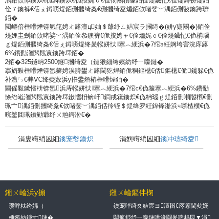
湡銆佽悿鐭炽€佹粦鐭炽€佹按娓ｃ€佺伆閽欑矇銆佺煶鑶忋€佺煶鐏扮煶銆
佺７鐭裤€佸ぇ鐞嗙煶銆侀摑绮夈€侀摑绮夌爞銆佽啫娑﹀湡銆侀敯鐭跨瓑
銆�
閲嶇偣棰嗗煙锛氫笓娉ㄤ簬澶ц妯＄爺纾ㄥ姞宸ラ摑绮�(姘у寲閽�)銆佺
煶娌圭劍銆佽啫娑﹀湡銆佺叅鐭裤€佹按娉ャ€佺熆娓ｃ€佺煶鑶忋€佹柟瑙
ｇ煶銆侀摑绮夈€佸ぇ鐞嗙煶绛夎帿姘忕‖搴︿綆浜�7绾э紝婀垮害浣庝簬
6%鐨勯潪閲戝睘鐭跨墿銆�
2銆�325鐩畘2500鐩摑绮夌（鏈猴細绔嬪紡纾ㄧ矇鏈�
搴旂敤棰嗗煙锛氬箍娉涘簲鐢ㄤ簬閫犵焊銆佹秱鏂欍€佸鏂欍€佹鑳躲€佹
补澧ㄣ€丳VC绛夌敓浜у拰鐢熸椿棰嗗煙銆�
閫傜敤鏉愭枡锛氬浜庤帿姘忕‖搴︿綆浜�7绾с€佹箍搴︿綆浜�6%鐨勫
悇绉嶉潪閲戝睘鐭跨墿鏉愭枡锛屽鐧戒簯鐭炽€佹柟瑙ｇ煶銆侀噸閽欍€侀
珮宀湡銆侀摑绮夈€佽啫娑﹀湡銆佸彾铚＄煶绛夛紝鍏锋湁浜ч噺楂樸€佹
晥鐜囬珮鐨勭爺纾ㄨ兘鍔涖€�
涓婁竴绡囷細
鐭宠嫳鐭炽
涓嬩竴绡囷細
鐭冲瓙绮夌
€侀箙鍗电煶銆佺爞宀
鏈烘湁鍝簺锛熶骇閲忓
┿€佽姳宀楀博銆佺煶鐏扮
灏戯紵
鎺ㄨ崘浜у搧
鎺ㄨ崘鏂伴椈
煶5绉嶇熆鐭崇牬纰庡埗鐮
瓒呯粏绔嬬（
鐭宠啅绮夊姞宸ヨ澶囨€庝箞閫夋嫨
锛熺煶鑶忕矇鐢熶骇绾挎€庝箞閰嶇疆
傜敓浜х嚎閰嶇疆
棰氬紡鐮寸鏈�
闆疯挋纾ㄧ矇鏈哄湪閫夎喘杩囩▼涓