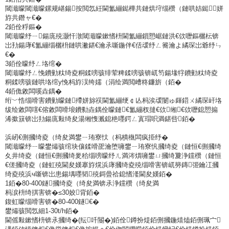
閾濈矇閾濈矇鏍规嵁鍚按閲忥紝閫氳繃鐑樺共鏈烘垨缁欑（鏈哄姞鐑┖姘
斿共鐕ャ€�
2銆佺粰鏂�
閾濈矇纾ㄧ鍚庣殑灏忓潡閾濈矇鏉愭枡閫氳繃鎻愬崌鏈洪€佽嚦鏂欐枟锛
岀劧鍚庨€氳繃缁欐枡鏈哄潎鍖€瀹氶噺鍦伴€佸叆纾ㄥ簥瀹よ繘琛岀爺纾ㄣ
€�
3銆佺矇纾ㄥ垎绾�
閾濈矇纾ㄥ悗鐨勭粏绮夌粡鍒嗙骇绯荤粺鍒嗙骇锛屼笉鍚堟牸鐨勭粏绮夌
粡鍒嗙骇鏈哄垎绾у悗杩斿洖绔嬬（涓绘満閲嶆柊鐮旂（銆�
4銆佹敹闆嗘垚鍝�
绗﹀悎缁嗗害鐨勭矇鏈殢姘旀祦閫氳繃绠￠亾杩涘叆闄ゅ皹鍣ㄨ繘琛屽垎
绂绘敹闆嗐€傛敹闆嗗埌鐨勬垚鍝佺矇鏈€氳繃杈撻€佽缃€佽嚦鎴愬搧
浠撳簱锛岀劧鍚庣敤绮夋湯缃愯溅鎴栬嚜鍔ㄥ寘瑁呮満鍖呰銆�
浜屻€侀摑绮夌（绮夋満鐢ㄧ珛寮忕（杩樻槸闆疯挋纾�
閾濈矇纾ㄧ矇鐢熶骇绾块儴鍒嗗巶瀹堕噰鐢ㄧ珛寮忛摑绮夌（鏈恒€侀摑绮
夊井绮夌（鏈恒€侀摑绮夎秴缁嗙矇纾ㄦ満涔熼噰鐢ㄩ摑绮夐浄钂欑（鏈恒
€傞摑绮夌（鏈虹殑閫夋嫨搴斿熀浜庨摑绮夌殑缁嗗害锛屼簩鏄弬鑰冮摑
绮夌殑浜ч噺锛岀患鍚堣嚜韬殑鎶曡祫鎴愭湰閫夋嫨銆�
1銆�80-400鐩摑绮夌（绮夋満锛氶浄钂欑（绮夋満
杩涙枡绮掑害锛�≤30姣背銆�
鍑虹矇缁嗗害锛�80-400鐩€�
鐢熶骇閲忥細1-30t/h銆�
閫傜敤鏉愭枡锛氶摑绮�(纭吀閽�)銆佺鐏扮煶銆侀摑鍦熺熆銆侀珮宀