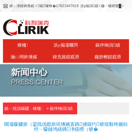
鍏ㄥ浗鍏嶈垂鍜ㄨ鐑嚎锛�17821847619
浜у搧涓績
/
鍦ㄧ嚎鐣欒█
/
棣栭〉
浜у搧灞曞巺
鏂伴椈涓績
瀹㈡埛妗堜緥
鍏充簬鎴戜滑
鑱旂郴鎴戜滑
鎮ㄧ殑浣嶇疆 :
棣栭〉
>
鏂伴椈涓績
鏂伴椈涓績
閾濈矇鐮旂（鍙戝伐鑹烘祦绋嬪寘鎷摢鍑犳锛熺敤绔嬪紡
纾ㄧ矇鏈鸿繕鏄浄钂欑（锛�