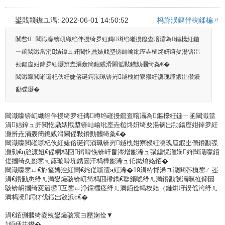
鍙戝竷鏃ユ湡: 2022-06-01 14:50:52
杩斿洖鏂伴椈鍒楄〃
闃呰 :
閾濈矇锛屼織绉伴摱绮夛紝鏄竴绉嶉摱鑹查噾灞為鏂欙紝鍦
ㄧ函閾濈當涓姞鍏ュ皯閲忔鼎婊戝墏锛屾崳纰庢垚槌炵姸绮夋湯锛岀
劧鍚庢姏鍏夛紝灏辨垚涓轰簡鎴戜滑閫傜敤鐨勯摑绮夈€�
閾濈矇閲嶉噺杞伙紝婕傛诞鍔涢珮锛岃鐩栧姏寮猴紝瀵瑰厜鍜岀儹鐨
勫弽灏�
閾濈矇锛屼織绉伴摱绮夛紝鏄竴绉嶉摱鑹查噾灞為鏂欙紝鍦ㄧ函閾濈當
涓姞鍏ュ皯閲忔鼎婊戝墏锛屾崳纰庢垚槌炵姸绮夋湯锛岀劧鍚庢姏鍏夛紝
灏辨垚涓轰簡鎴戜滑閫傜敤鐨勯摑绮夈€�
閾濈矇閲嶉噺杞伙紝婕傛诞鍔涢珮锛岃鐩栧姏寮猴紝瀵瑰厜鍜岀儹鐨勫弽
灏勬€ц兘濂姐€傜粡杩囧鐞嗗悗锛屽畠涔熷彲浠ュ彉鎴愰潪娴姩閾濈矇銆
傞摑绮夊彲鐢ㄤ簬璇嗗埆鎸囩汗杩樺彲浠ュ仛鐑熻姳銆�
閾濈矇鐢ㄩ€斿箍娉涳紝闇€姹傞噺澶э紝浠�19涓栫邯浠ユ潵閮芥槸鐢ㄥ崟
涓€鐨勭悆纾ㄦ満鐢熶骇锛屼笉杩囬殢鐫€鐜颁唬纾ㄦ満鐨勫彂灞曞拰鍗囩
骇锛岄摑绮変篃鍙互鐢ㄩ浄钂欏痉纾ㄦ満銆佺幆杈婄（鏈烘垨鍨傜洿纾ㄦ
満杩涜鍔犲伐鍜岀敓浜с€�
涓€銆侀摑绮夌殑鐢熶骇宸ヨ壓娴佺▼
1銆佸共鐕�