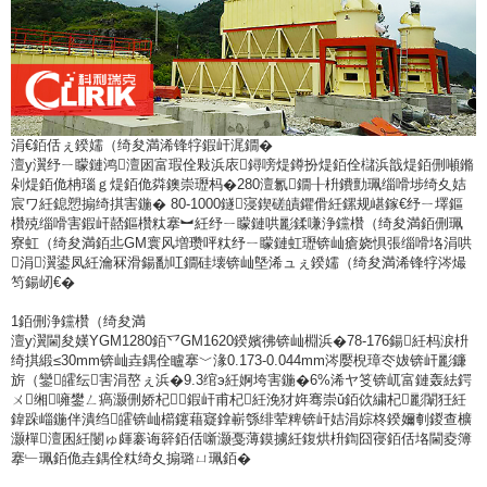
涓€銆佸ぇ鍨嬬（绮夋満浠锋牸鍜屽浘鐗�
澶у瀷纾ㄧ矇鏈鸿澶囦富瑕佺敤浜庡鐞嗙煶鐏扮煶銆佺櫧浜戠煶銆侀噸鏅
剁煶銆佹柟瑙ｇ煶銆佹粦鐭崇瓑杩�280澶氱鐗╂枡鐨勯珮缁嗗埗绮夊姞
宸ワ紝鎴愬搧绮掑害鍦� 80-1000鐩寖鍥磋皟鑺傦紝鏍规嵁鎵€纾ㄧ墿鏂
欑殑缁嗗害鍜屽嚭鏂欑粏搴︼紝纾ㄧ矇鏈哄彲鍒嗛浄钂欑（绮夋満銆侀珮
寮虹（绮夋満銆丠GM寰风増瓒呯粏纾ㄧ矇鏈虹瓑锛屾瘡娆惧張缁嗗垎涓哄
涓瀷鍙凤紝瀹冧滑鍚勫叿鐗硅壊锛屾墍浠ュぇ鍨嬬（绮夋満浠锋牸涔熶
笉鍚屻€�
1銆侀浄钂欑（绮夋満
澶у瀷閫夋嫨YGM1280銆乊GM1620鍨嬪彿锛屾棩浜�78-176鍚紝杩涙枡
绮掑緞≤30mm锛屾垚鍝佺矑搴﹀湪0.173-0.044mm涔嬮棿璋冭妭锛屽彲鐮
旂（鑾皬纭害涓嶅ぇ浜�9.3绾э紝婀垮害鍦�6%浠ヤ笅锛屼富鏈轰紶鍔
ㄨ缃噰鐢ㄥ瘑灏侀娇杞鍜屽甫杞紝浼犲姩骞崇ǔ銆佽繍杞彲闈狅紝
鍏跺崰鍦伴潰绉皬锛屾櫤鑳藉寲鎿嶄綔绯荤粺锛屽姞涓婃柊鍨嬭剦鍐查櫎
灏樿澶囷紝闄ゅ皹褰诲簳銆佸噺灏戞薄鏌擄紝鍑烘枡鍧囧寑銆佸垎閫夌簿
搴﹂珮銆佹垚鍝佺粏绮夊搧璐ㄩ珮銆�