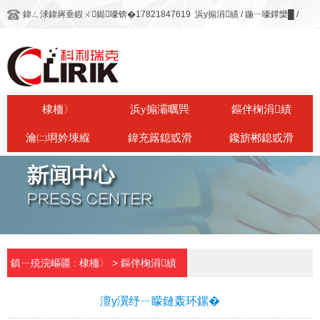
鍏ㄥ浗鍏嶈垂鍜ㄨ鐑嚎锛�17821847619
浜у搧涓績
/
鍦ㄧ嚎鐣欒█
/
棣栭〉
浜у搧灞曞巺
鏂伴椈涓績
瀹㈡埛妗堜緥
鍏充簬鎴戜滑
鑱旂郴鎴戜滑
鎮ㄧ殑浣嶇疆 :
棣栭〉
>
鏂伴椈涓績
鏂伴椈涓績
澶у瀷纾ㄧ矇鏈轰环鏍�