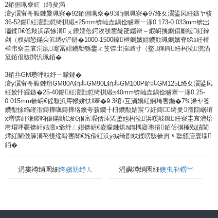
2銆侀珮寮虹（绮夋満
澶у瀷甯哥敤鏈夐珮寮�92銆侀珮寮�93銆侀珮寮�97绛夊瀷鍙凤紝鏃ヤ骇
36-52鍚紝澶勭悊绮掑緞≤25mm锛屾垚鍝佺矑搴﹀湪0.173-0.033mm锛岀
壒鍒€傜敤浜庡悇涓ぇ鍨嬬伀鍔涘彂鐢靛巶鑴辩～鍜岄挗鍘傝劚纭紝鍏
剁（杈婂悐鏋朵笂绱у浐鏈�1000-1500鍏枻鍘嬪姏鐨勯珮鍘嬪脊绨э紝楂
樺帇寮圭哀涓庣蹇冨姏鐨勪綔鐢ㄤ笅锛岀揣璐寸（鐜粴鍔紝杩涜浣滀
笟銆佷骇閲忛珮銆�
3銆丠GM瓒呯粏纾ㄧ矇鏈�
澶у瀷甯哥敤鏈塇GM80A銆丠GM90L銆丠GM100P銆丠GM125L绛夊瀷鍙凤
紝姣忓皬鏃�25-40鍚紝澶勭悊绮掑緞≤40mm锛屾垚鍝佺矑搴﹀湪0.25-
0.015mm锛岄€傜敤浜庤帿姘忕‖搴�9.3绾т互涓嬶紝婀垮害鍦�7%浠ヤ笅
鐨勫悇绉嶉潪鏄撶噧鏄撶垎鐭夸骇鐗╂枡鐨勫姞宸ワ紝鏄（绮夎澶囧崌绾
х増锛屽湪鍐呴儴鏋勯€犮€佷富瑕佸厓浠堕兘杩涜浜嗘敼鑹紝寮圭哀澧炲
帇瑁呯疆锛屽姞澶х爺纾ㄥ姏锛岄€夌矇鏈烘ā鍧楀寲璁捐銆佸彉棰戣皟閫
燂紝閫傚簲涓嶅悓缁嗗害闇€姹傦紝浜у搧绮剧粏鍒嗙骇锛岃〃鐜颁篃寰堟
銆�
涓婁竴绡囷細
绔嬪紡纾ㄦ
涓嬩竴绡囷細
鐭虫补鐒︾
満澶氬皯閽变竴鍙帮紵璁
（绮夋満璁惧鍙婂伐鑹烘
惧宸ヤ綔鍘熺悊浠嬬粛
祦绋媉鐭虫补鐒︾殑鐢ㄩ