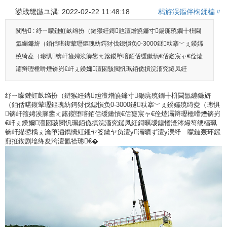
鍙戝竷鏃ユ湡: 2022-02-22 11:48:18
杩斿洖鏂伴椈鍒楄〃
闃呰 :
纾ㄧ矇鏈虹畝绉扮（鏈猴紝鏄兘澶熷皢鐮寸鍚庣殑鐗╂枡閫
氳繃鐮旂（銆佸啿鍑荤瓑鏂瑰紡鍔犲伐鎴愪负0-3000鐩粏搴﹀ぇ鍨嬬
殑绮夌（璁惧锛屽箍娉涘簲鐢ㄤ簬鍐堕噾銆佸缓鏉愩€佸寲宸ャ€佺熆
灞辩瓑棰嗗煙锛岃€屽ぇ鍨嬭澶囦骇閲忛珮銆佹搷浣滀究鎹凤紝
纾ㄧ矇鏈虹畝绉扮（鏈猴紝鏄兘澶熷皢鐮寸鍚庣殑鐗╂枡閫氳繃鐮旂
（銆佸啿鍑荤瓑鏂瑰紡鍔犲伐鎴愪负0-3000鐩粏搴﹀ぇ鍨嬬殑绮夌（璁惧
锛屽箍娉涘簲鐢ㄤ簬鍐堕噾銆佸缓鏉愩€佸寲宸ャ€佺熆灞辩瓑棰嗗煙锛岃
€屽ぇ鍨嬭澶囦骇閲忛珮銆佹搷浣滀究鎹凤紝鎶曞叆鎴愭湰涔熶笉绠楅珮
锛屽緢鍙楀ぇ瀹堕潚鐫愶紝鎺ヤ笅鏉ヤ负澶у灞曠ず澶у瀷纾ㄧ矇鏈轰环鏍
煎拰鍥剧墖绛夋洿澶氳祫璁€�